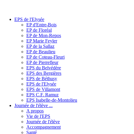
EPS de l'Elysée
EP d'Entre-Bois
EP de Floréal
EP de Mon-Repos
EP Marie Feyler
EP de la Sallaz
EP de Beaulieu
EP de Coteau-Fleuri
EP de Pierrefleur
EPS du Belvédère
EPS des Bergières
EPS de Béthusy
EPS de l'Elysée
EPS de Villamont
EPS C.F. Ramuz
EPS Isabelle-de-Montolieu
Journée de l'élève ...
A propos
Vie de l'EPS
Journée de l'élève
Accompagnement
Santé