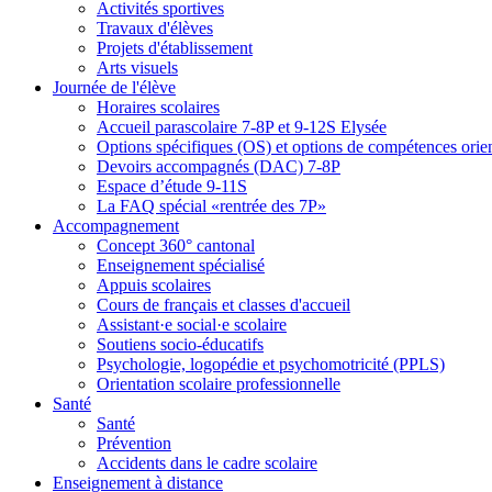
Activités sportives
Travaux d'élèves
Projets d'établissement
Arts visuels
Journée de l'élève
Horaires scolaires
Accueil parascolaire 7-8P et 9-12S Elysée
Options spécifiques (OS) et options de compétences ori
Devoirs accompagnés (DAC) 7-8P
Espace d’étude 9-11S
La FAQ spécial «rentrée des 7P»
Accompagnement
Concept 360° cantonal
Enseignement spécialisé
Appuis scolaires
Cours de français et classes d'accueil
Assistant·e social·e scolaire
Soutiens socio-éducatifs
Psychologie, logopédie et psychomotricité (PPLS)
Orientation scolaire professionnelle
Santé
Santé
Prévention
Accidents dans le cadre scolaire
Enseignement à distance