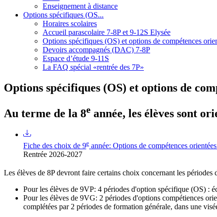
Enseignement à distance
Options spécifiques (OS...
Horaires scolaires
Accueil parascolaire 7-8P et 9-12S Elysée
Options spécifiques (OS) et options de compétences ori
Devoirs accompagnés (DAC) 7-8P
Espace d’étude 9-11S
La FAQ spécial «rentrée des 7P»
Options spécifiques (OS) et options de c
e
Au terme de la 8
année, les élèves sont or
e
Fiche des choix de 9
année: Options de compétences orientées
Rentrée 2026-2027
Les élèves de 8P devront faire certains choix concernant les périodes d
Pour les élèves de 9VP: 4 périodes d'option spécifique (OS) : éc
Pour les élèves de 9VG: 2 périodes d'options compétiences ori
complétées par 2 périodes de formation générale, dans une vi