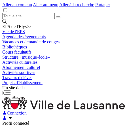
Aller au contenu
Aller au menu
Aller à la recherche
Partager
EPS de l'Elysée
Vie de l'EPS
Agenda des événements
Vacances et demande de congés
Bibliothèques
Cours facultatifs
Structure «musique-école»
Activités culturelles
Abonnement culturel
Activités sportives
Travaux d'élèves
Projets d'établissement
Un site de la
Connexion
Profil connecté