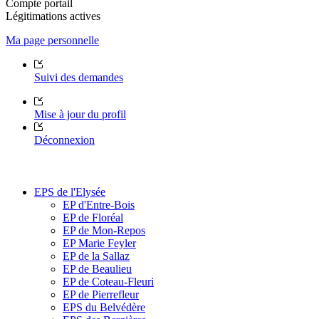
Compte portail
Légitimations actives
Ma page personnelle
Suivi des demandes
Mise à jour du profil
Déconnexion
EPS de l'Elysée
EP d'Entre-Bois
EP de Floréal
EP de Mon-Repos
EP Marie Feyler
EP de la Sallaz
EP de Beaulieu
EP de Coteau-Fleuri
EP de Pierrefleur
EPS du Belvédère