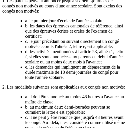
1. Les parents peuvent annoncer jusqu'à six demi-journées de
congés non motivés au cours d'une année scolaire. Sont exclus des
congés non motivés:
a. le premier jour d'école de l'année scolaire;
b. les dates des épreuves cantonales de référence, ainsi
que des épreuves écrites et orales de l'examen de
certificat;
c. le jour précédant ou suivant directement un congé
motivé accordé; l'alinéa 2, lettre e, est applicable;
d. les activités mentionnées à l'article 53, alinéa 1, lettre
f, si elles sont annoncées aux parents en début d'année
scolaire ou au moins deux mois à l'avance;
e. les demandes qui impliquent un dépassement de la
durée maximale de 18 demi-journées de congé pour
toute l'année scolaire.
2. Les modalités suivantes sont applicables aux congés non motivés:
a. il doit être annoncé au moins 48 heures à l'avance au
maître de classe;
b. au maximum deux demi-journées peuvent se
cumuler; la lettre e est applicable;
c. il ne peut y être renoncé que jusqu'à 48 heures avant
le congé. Au- delà, il est considéré comme utilisé même
en cas de présence de l'élève en classe;