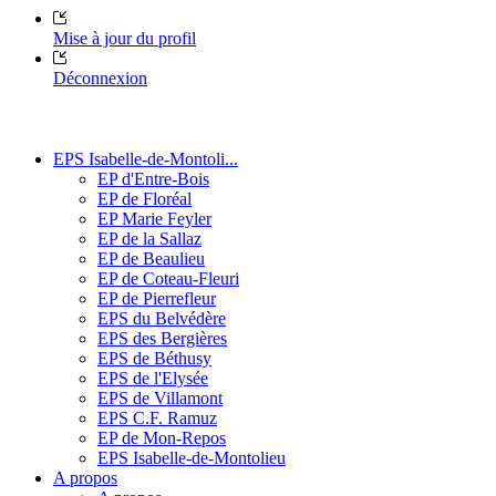
Mise à jour du profil
Déconnexion
EPS Isabelle-de-Montoli...
EP d'Entre-Bois
EP de Floréal
EP Marie Feyler
EP de la Sallaz
EP de Beaulieu
EP de Coteau-Fleuri
EP de Pierrefleur
EPS du Belvédère
EPS des Bergières
EPS de Béthusy
EPS de l'Elysée
EPS de Villamont
EPS C.F. Ramuz
EP de Mon-Repos
EPS Isabelle-de-Montolieu
A propos