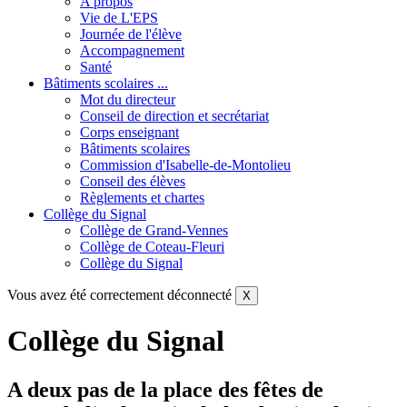
A propos
Vie de L'EPS
Journée de l'élève
Accompagnement
Santé
Bâtiments scolaires ...
Mot du directeur
Conseil de direction et secrétariat
Corps enseignant
Bâtiments scolaires
Commission d'Isabelle-de-Montolieu
Conseil des élèves
Règlements et chartes
Collège du Signal
Collège de Grand-Vennes
Collège de Coteau-Fleuri
Collège du Signal
Vous avez été correctement déconnecté
X
Collège du Signal
A deux pas de la place des fêtes de