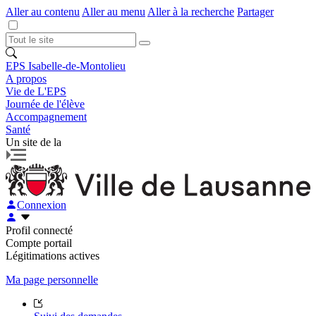
Aller au contenu
Aller au menu
Aller à la recherche
Partager
EPS Isabelle-de-Montolieu
A propos
Vie de L'EPS
Journée de l'élève
Accompagnement
Santé
Un site de la
Connexion
Profil connecté
Compte portail
Légitimations actives
Ma page personnelle