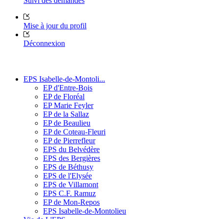
Suivi des demandes
Mise à jour du profil
Déconnexion
EPS Isabelle-de-Montoli...
EP d'Entre-Bois
EP de Floréal
EP Marie Feyler
EP de la Sallaz
EP de Beaulieu
EP de Coteau-Fleuri
EP de Pierrefleur
EPS du Belvédère
EPS des Bergières
EPS de Béthusy
EPS de l'Elysée
EPS de Villamont
EPS C.F. Ramuz
EP de Mon-Repos
EPS Isabelle-de-Montolieu