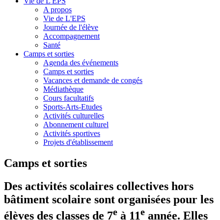
Vie de L'EPS
A propos
Vie de L'EPS
Journée de l'élève
Accompagnement
Santé
Camps et sorties
Agenda des événements
Camps et sorties
Vacances et demande de congés
Médiathèque
Cours facultatifs
Sports-Arts-Etudes
Activités culturelles
Abonnement culturel
Activités sportives
Projets d'établissement
Camps et sorties
Des activités scolaires collectives hors
bâtiment scolaire sont organisées pour les
e
e
élèves des classes de 7
à 11
année. Elles