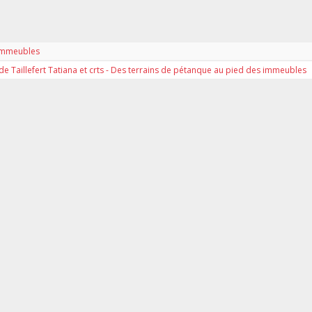
s immeubles
 de Taillefert Tatiana et crts - Des terrains de pétanque au pied des immeubles