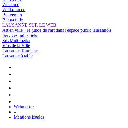
Welcome
Willkommen
Benvenuto
Bienvenido
LAUSANNE SUR LE WEB
Art en ville – le guide de l'art dans l'espace public lausannois
Services industriels
SiL Multimédia
Vins de la Ville
Lausanne Tourisme
Lausanne à table
Webmaster
–
Mentions légales