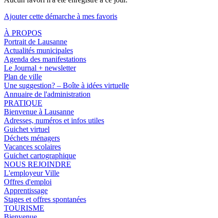
Ajouter cette démarche à mes favoris
À PROPOS
Portrait de Lausanne
Actualités municipales
Agenda des manifestations
Le Journal + newsletter
Plan de ville
Une suggestion? – Boîte à idées virtuelle
Annuaire de l'administration
PRATIQUE
Bienvenue à Lausanne
Adresses, numéros et infos utiles
Guichet virtuel
Déchets ménagers
Vacances scolaires
Guichet cartographique
NOUS REJOINDRE
L'employeur Ville
Offres d'emploi
Apprentissage
Stages et offres spontanées
TOURISME
Bienvenue