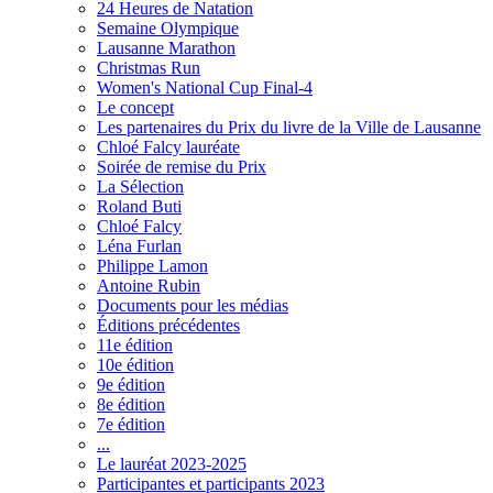
24 Heures de Natation
Semaine Olympique
Lausanne Marathon
Christmas Run
Women's National Cup Final-4
Le concept
Les partenaires du Prix du livre de la Ville de Lausanne
Chloé Falcy lauréate
Soirée de remise du Prix
La Sélection
Roland Buti
Chloé Falcy
Léna Furlan
Philippe Lamon
Antoine Rubin
Documents pour les médias
Éditions précédentes
11e édition
10e édition
9e édition
8e édition
7e édition
...
Le lauréat 2023-2025
Participantes et participants 2023