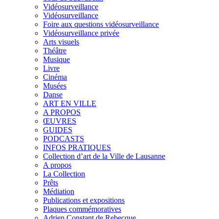
Vidéosurveillance
Vidéosurveillance
Foire aux questions vidéosurveillance
Vidéosurveillance privée
Arts visuels
Théâtre
Musique
Livre
Cinéma
Musées
Danse
ART EN VILLE
A PROPOS
ŒUVRES
GUIDES
PODCASTS
INFOS PRATIQUES
Collection d’art de la Ville de Lausanne
A propos
La Collection
Prêts
Médiation
Publications et expositions
Plaques commémoratives
Adrien Constant de Rebecque