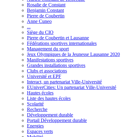
Rosalie de Constant
Benjamin Constant
Pierre de Coubertin
Anne Cuneo
...
Siège du CIO
Pierre de Coubertin et Lausanne
Fédérations sportives internationales
Management du sport
Jeux Olympiques de la Jeunesse Lausanne 2020
Manifestations sportives
Grandes installations sportives
Clubs et associations
Université et EPF
Interact, un partenariat Ville-Université
EUniverCities: Un partenariat Ville-Université
Hautes écoles
Liste des hautes écoles
Scolarité
Recherche
Développement durable
Portail Développement durable
Energies
Espaces verts
Mobilité