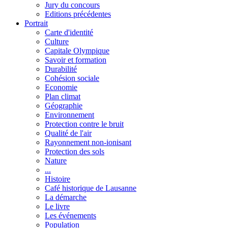
Jury du concours
Editions précédentes
Portrait
Carte d'identité
Culture
Capitale Olympique
Savoir et formation
Durabilité
Cohésion sociale
Economie
Plan climat
Géographie
Environnement
Protection contre le bruit
Qualité de l'air
Rayonnement non-ionisant
Protection des sols
Nature
...
Histoire
Café historique de Lausanne
La démarche
Le livre
Les événements
Population