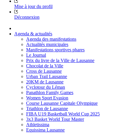
Mise à jour du profil
Déconnexion
Agenda & actualités
Agenda des manifestations
Actualités municipales
Manifestations sportives phares
Le Journal
Prix du livre de la Ville de Lausanne
Chocolat de la Ville
Cross de Lausanne
Urban Trail Lausanne
20KM de Lausanne
Cyclotour du Léman
Panathlon Family Games
Women Sport Evasion
Course Lausanne Capitale Olympique
Triathlon de Lausanne
FIBA U19 Basketball World Cup 2025
3x3 Basket World Tour Master
Athletissima
Equissima Lausanne