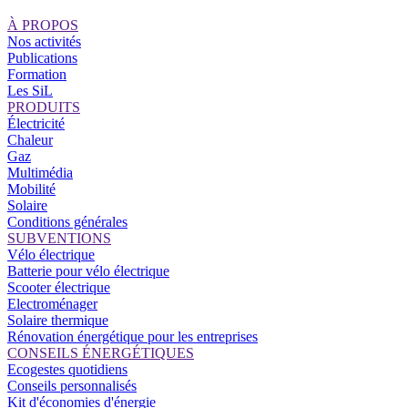
À PROPOS
Nos activités
Publications
Formation
Les SiL
PRODUITS
Électricité
Chaleur
Gaz
Multimédia
Mobilité
Solaire
Conditions générales
SUBVENTIONS
Vélo électrique
Batterie pour vélo électrique
Scooter électrique
Electroménager
Solaire thermique
Rénovation énergétique pour les entreprises
CONSEILS ÉNERGÉTIQUES
Ecogestes quotidiens
Conseils personnalisés
Kit d'économies d'énergie