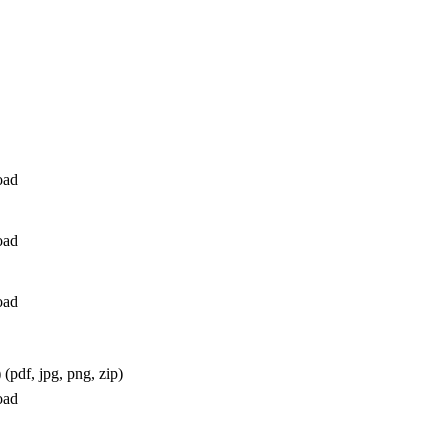
oad
oad
oad
 (pdf, jpg, png, zip)
oad