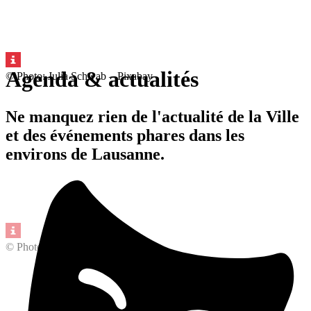
Agenda & actualités
© Photo: Julia Schwab – Pixabay
Ne manquez rien de l'actualité de la Ville
et des événements phares dans les
environs de Lausanne.
© Photo: Julia Schwab – Pixabay