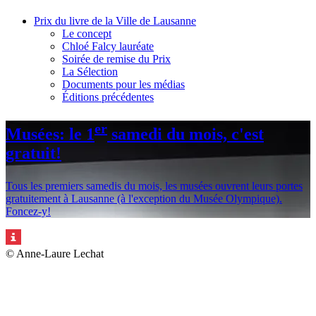
Prix du livre de la Ville de Lausanne
Le concept
Chloé Falcy lauréate
Soirée de remise du Prix
La Sélection
Documents pour les médias
Éditions précédentes
er
Musées: le 1
samedi du mois, c'est
gratuit!
Tous les premiers samedis du mois, les musées ouvrent leurs portes
gratuitement à Lausanne (à l'exception du Musée Olympique).
Foncez-y!
© Anne-Laure Lechat