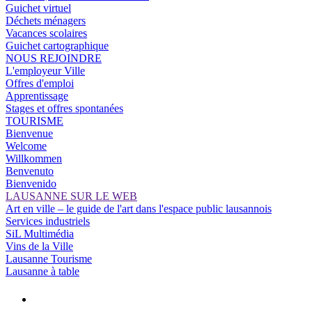
Guichet virtuel
Déchets ménagers
Vacances scolaires
Guichet cartographique
NOUS REJOINDRE
L'employeur Ville
Offres d'emploi
Apprentissage
Stages et offres spontanées
TOURISME
Bienvenue
Welcome
Willkommen
Benvenuto
Bienvenido
LAUSANNE SUR LE WEB
Art en ville – le guide de l'art dans l'espace public lausannois
Services industriels
SiL Multimédia
Vins de la Ville
Lausanne Tourisme
Lausanne à table