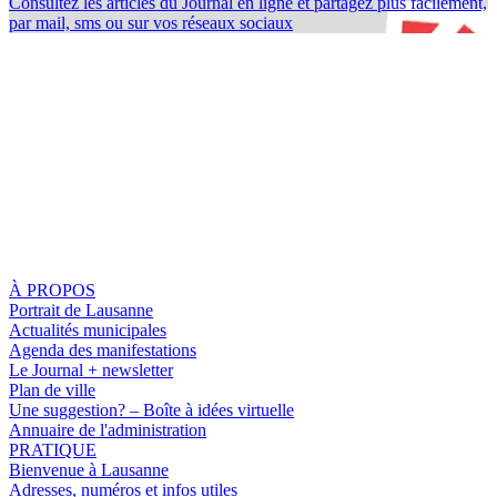
Consultez les articles du Journal en ligne et partagez plus facilement,
par mail, sms ou sur vos réseaux sociaux
À PROPOS
Portrait de Lausanne
Actualités municipales
Agenda des manifestations
Le Journal + newsletter
Plan de ville
Une suggestion? – Boîte à idées virtuelle
Annuaire de l'administration
PRATIQUE
Bienvenue à Lausanne
Adresses, numéros et infos utiles