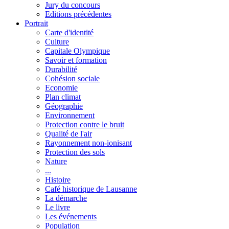
Jury du concours
Editions précédentes
Portrait
Carte d'identité
Culture
Capitale Olympique
Savoir et formation
Durabilité
Cohésion sociale
Economie
Plan climat
Géographie
Environnement
Protection contre le bruit
Qualité de l'air
Rayonnement non-ionisant
Protection des sols
Nature
...
Histoire
Café historique de Lausanne
La démarche
Le livre
Les événements
Population