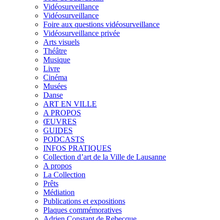
Vidéosurveillance
Vidéosurveillance
Foire aux questions vidéosurveillance
Vidéosurveillance privée
Arts visuels
Théâtre
Musique
Livre
Cinéma
Musées
Danse
ART EN VILLE
A PROPOS
ŒUVRES
GUIDES
PODCASTS
INFOS PRATIQUES
Collection d’art de la Ville de Lausanne
A propos
La Collection
Prêts
Médiation
Publications et expositions
Plaques commémoratives
Adrien Constant de Rebecque