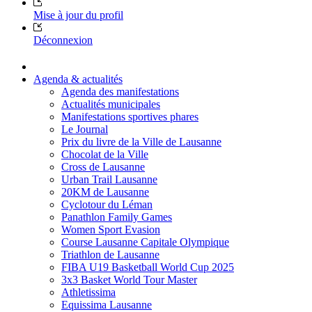
Mise à jour du profil
Déconnexion
Agenda & actualités
Agenda des manifestations
Actualités municipales
Manifestations sportives phares
Le Journal
Prix du livre de la Ville de Lausanne
Chocolat de la Ville
Cross de Lausanne
Urban Trail Lausanne
20KM de Lausanne
Cyclotour du Léman
Panathlon Family Games
Women Sport Evasion
Course Lausanne Capitale Olympique
Triathlon de Lausanne
FIBA U19 Basketball World Cup 2025
3x3 Basket World Tour Master
Athletissima
Equissima Lausanne