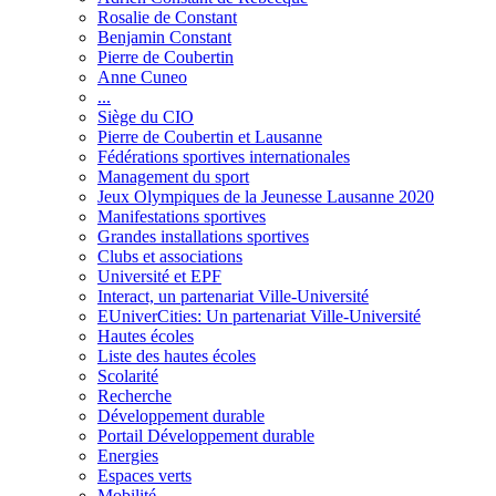
Rosalie de Constant
Benjamin Constant
Pierre de Coubertin
Anne Cuneo
...
Siège du CIO
Pierre de Coubertin et Lausanne
Fédérations sportives internationales
Management du sport
Jeux Olympiques de la Jeunesse Lausanne 2020
Manifestations sportives
Grandes installations sportives
Clubs et associations
Université et EPF
Interact, un partenariat Ville-Université
EUniverCities: Un partenariat Ville-Université
Hautes écoles
Liste des hautes écoles
Scolarité
Recherche
Développement durable
Portail Développement durable
Energies
Espaces verts
Mobilité