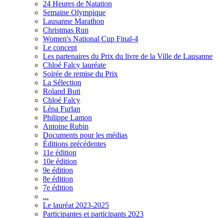
24 Heures de Natation
Semaine Olympique
Lausanne Marathon
Christmas Run
Women's National Cup Final-4
Le concept
Les partenaires du Prix du livre de la Ville de Lausanne
Chloé Falcy lauréate
Soirée de remise du Prix
La Sélection
Roland Buti
Chloé Falcy
Léna Furlan
Philippe Lamon
Antoine Rubin
Documents pour les médias
Éditions précédentes
11e édition
10e édition
9e édition
8e édition
7e édition
...
Le lauréat 2023-2025
Participantes et participants 2023