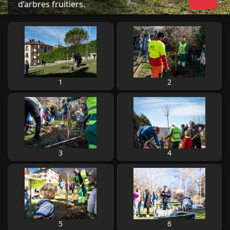
d’arbres fruitiers.
1
2
3
4
5
6