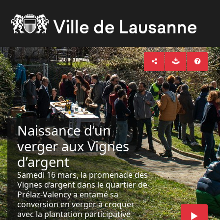
Naissance d’un
verger aux Vignes
d’argent
Samedi 16 mars, la promenade des
Vignes d’argent dans le quartier de
Prélaz-Valency a entamé sa
conversion en verger à croquer
avec la plantation participative