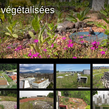
 végétalisées
s
Démar