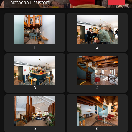
Natacha Litzistorf.
1
2
3
4
5
6