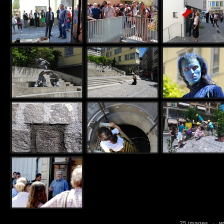
25 images ·
w