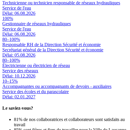
Technicienne ou technicien responsable de réseaux hydrauliques
Service de l'eau
Délai: 06.08.2026
100%
Gestionnaire de réseaux hydrauliques
Service de l'eau
Délai: 06.08.2026
80–100%
Responsable RH de la Direction Sécurité et économie
Secrétariat général de la Direction Sécurité et économie
Délai: 05.08.2026
80–100%
Électricienne ou électricien de réseau
Service des réseaux
Délai: 10.12.2026
10–15%
Accompagnantes ou accompagnants de devoirs - auxiliaires
Service des écoles et du parascolaire
Délai: 02.01.2027
Le saviez-vous?
81% de nos collaboratrices et collaborateurs sont satisfaits au
travail
85% sont fières et fiers de travailler pour la Ville de Lausanne