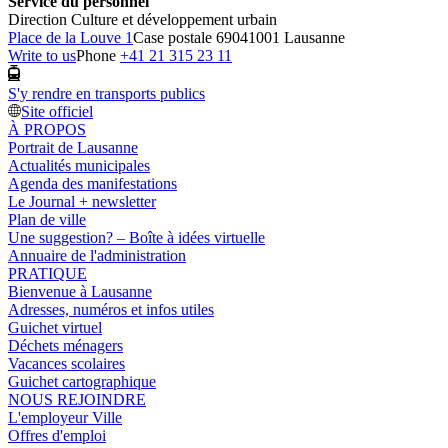
Service du personnel
Direction Culture et développement urbain
Place de la Louve 1
Case postale 6904
1001 Lausanne
Write to us
Phone
+41 21 315 23 11
S'y rendre en transports publics
Site officiel
À PROPOS
Portrait de Lausanne
Actualités municipales
Agenda des manifestations
Le Journal + newsletter
Plan de ville
Une suggestion? – Boîte à idées virtuelle
Annuaire de l'administration
PRATIQUE
Bienvenue à Lausanne
Adresses, numéros et infos utiles
Guichet virtuel
Déchets ménagers
Vacances scolaires
Guichet cartographique
NOUS REJOINDRE
L'employeur Ville
Offres d'emploi