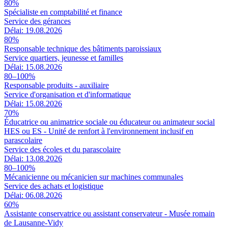
80%
Spécialiste en comptabilité et finance
Service des gérances
Délai: 19.08.2026
80%
Responsable technique des bâtiments paroissiaux
Service quartiers, jeunesse et familles
Délai: 15.08.2026
80–100%
Responsable produits - auxiliaire
Service d'organisation et d'informatique
Délai: 15.08.2026
70%
Éducatrice ou animatrice sociale ou éducateur ou animateur social
HES ou ES - Unité de renfort à l'environnement inclusif en
parascolaire
Service des écoles et du parascolaire
Délai: 13.08.2026
80–100%
Mécanicienne ou mécanicien sur machines communales
Service des achats et logistique
Délai: 06.08.2026
60%
Assistante conservatrice ou assistant conservateur - Musée romain
de Lausanne-Vidy