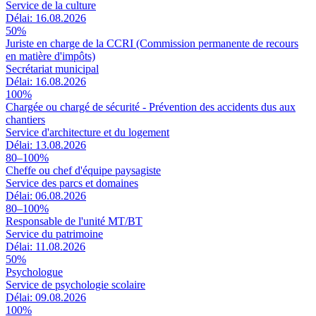
Service de la culture
Délai: 16.08.2026
50%
Juriste en charge de la CCRI (Commission permanente de recours
en matière d'impôts)
Secrétariat municipal
Délai: 16.08.2026
100%
Chargée ou chargé de sécurité - Prévention des accidents dus aux
chantiers
Service d'architecture et du logement
Délai: 13.08.2026
80–100%
Cheffe ou chef d'équipe paysagiste
Service des parcs et domaines
Délai: 06.08.2026
80–100%
Responsable de l'unité MT/BT
Service du patrimoine
Délai: 11.08.2026
50%
Psychologue
Service de psychologie scolaire
Délai: 09.08.2026
100%