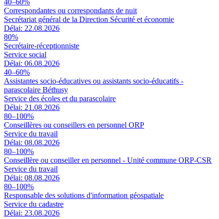
40–60%
Correspondantes ou correspondants de nuit
Secrétariat général de la Direction Sécurité et économie
Délai: 22.08.2026
80%
Secrétaire-réceptionniste
Service social
Délai: 06.08.2026
40–60%
Assistantes socio-éducatives ou assistants socio-éducatifs -
parascolaire Béthusy
Service des écoles et du parascolaire
Délai: 21.08.2026
80–100%
Conseillères ou conseillers en personnel ORP
Service du travail
Délai: 08.08.2026
80–100%
Conseillère ou conseiller en personnel - Unité commune ORP-CSR
Service du travail
Délai: 08.08.2026
80–100%
Responsable des solutions d'information géospatiale
Service du cadastre
Délai: 23.08.2026