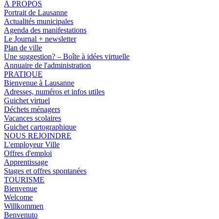
À PROPOS
Portrait de Lausanne
Actualités municipales
Agenda des manifestations
Le Journal + newsletter
Plan de ville
Une suggestion? – Boîte à idées virtuelle
Annuaire de l'administration
PRATIQUE
Bienvenue à Lausanne
Adresses, numéros et infos utiles
Guichet virtuel
Déchets ménagers
Vacances scolaires
Guichet cartographique
NOUS REJOINDRE
L'employeur Ville
Offres d'emploi
Apprentissage
Stages et offres spontanées
TOURISME
Bienvenue
Welcome
Willkommen
Benvenuto