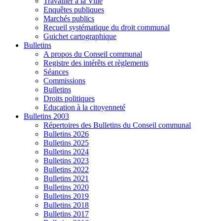
Travailler à la Ville
Enquêtes publiques
Marchés publics
Recueil systématique du droit communal
Guichet cartographique
Bulletins
A propos du Conseil communal
Registre des intérêts et règlements
Séances
Commissions
Bulletins
Droits politiques
Education à la citoyenneté
Bulletins 2003
Répertoires des Bulletins du Conseil communal
Bulletins 2026
Bulletins 2025
Bulletins 2024
Bulletins 2023
Bulletins 2022
Bulletins 2021
Bulletins 2020
Bulletins 2019
Bulletins 2018
Bulletins 2017