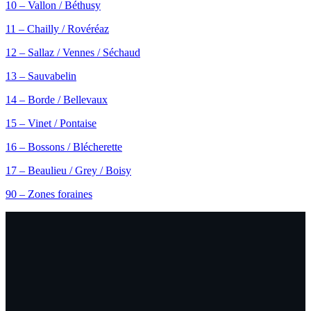
10 – Vallon / Béthusy
11 – Chailly / Rovéréaz
12 – Sallaz / Vennes / Séchaud
13 – Sauvabelin
14 – Borde / Bellevaux
15 – Vinet / Pontaise
16 – Bossons / Blécherette
17 – Beaulieu / Grey / Boisy
90 – Zones foraines