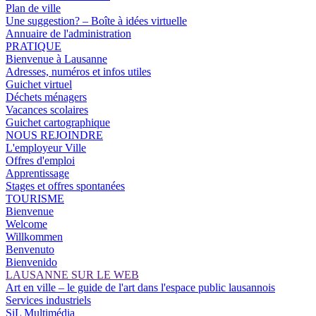
Plan de ville
Une suggestion? – Boîte à idées virtuelle
Annuaire de l'administration
PRATIQUE
Bienvenue à Lausanne
Adresses, numéros et infos utiles
Guichet virtuel
Déchets ménagers
Vacances scolaires
Guichet cartographique
NOUS REJOINDRE
L'employeur Ville
Offres d'emploi
Apprentissage
Stages et offres spontanées
TOURISME
Bienvenue
Welcome
Willkommen
Benvenuto
Bienvenido
LAUSANNE SUR LE WEB
Art en ville – le guide de l'art dans l'espace public lausannois
Services industriels
SiL Multimédia