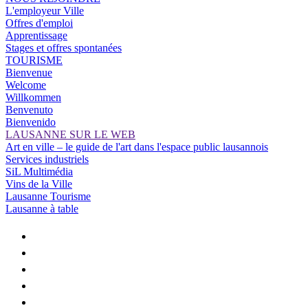
L'employeur Ville
Offres d'emploi
Apprentissage
Stages et offres spontanées
TOURISME
Bienvenue
Welcome
Willkommen
Benvenuto
Bienvenido
LAUSANNE SUR LE WEB
Art en ville – le guide de l'art dans l'espace public lausannois
Services industriels
SiL Multimédia
Vins de la Ville
Lausanne Tourisme
Lausanne à table