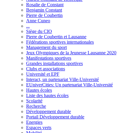
Rosalie de Constant
Benjamin Constant
Pierre de Coubertin
Anne Cuneo
...
Siège du CIO
Pierre de Coubertin et Lausanne
Fédérations sportives internationales
Management du sport
Jeux Olympiques de la Jeunesse Lausanne 2020
Manifestations sportives
Grandes installations sportives
Clubs et associations
Université et EPF
Interact, un partenariat Ville-Université
EUniverCities: Un partenariat Ville-Université
Hautes écoles
Liste des hautes écoles
Scolarité
Recherche
Développement durable
Portail Développement durable
Energies
Espaces verts
Mobilité