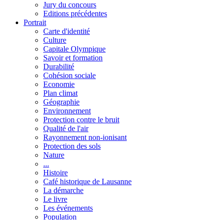
Jury du concours
Editions précédentes
Portrait
Carte d'identité
Culture
Capitale Olympique
Savoir et formation
Durabilité
Cohésion sociale
Economie
Plan climat
Géographie
Environnement
Protection contre le bruit
Qualité de l'air
Rayonnement non-ionisant
Protection des sols
Nature
...
Histoire
Café historique de Lausanne
La démarche
Le livre
Les événements
Population