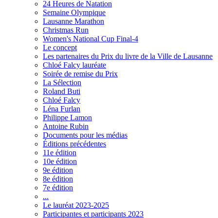
24 Heures de Natation
Semaine Olympique
Lausanne Marathon
Christmas Run
Women's National Cup Final-4
Le concept
Les partenaires du Prix du livre de la Ville de Lausanne
Chloé Falcy lauréate
Soirée de remise du Prix
La Sélection
Roland Buti
Chloé Falcy
Léna Furlan
Philippe Lamon
Antoine Rubin
Documents pour les médias
Éditions précédentes
11e édition
10e édition
9e édition
8e édition
7e édition
...
Le lauréat 2023-2025
Participantes et participants 2023