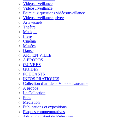
Vidéosurveillance
Vidéosurveillance
Foire aux questions vidéosurveillance
Vidéosurveillance privée
Arts visuels
Théâtre
Musique
Livre
Cinéma
Musées
Danse
ART EN VILLE
A PROPOS
ŒUVRES
GUIDES
PODCASTS
INFOS PRATIQUES
Collection d’art de la Ville de Lausanne
A propos
La Collection
Prêts
Médiation
Publications et expositions
Plaques commémoratives
Adrien Constant de Rebecque