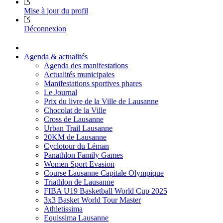
Mise à jour du profil
Déconnexion
Agenda & actualités
Agenda des manifestations
Actualités municipales
Manifestations sportives phares
Le Journal
Prix du livre de la Ville de Lausanne
Chocolat de la Ville
Cross de Lausanne
Urban Trail Lausanne
20KM de Lausanne
Cyclotour du Léman
Panathlon Family Games
Women Sport Evasion
Course Lausanne Capitale Olympique
Triathlon de Lausanne
FIBA U19 Basketball World Cup 2025
3x3 Basket World Tour Master
Athletissima
Equissima Lausanne