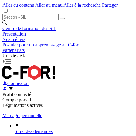
Aller au contenu
Aller au menu
Aller à la recherche
Partager
Centre de formation des SiL
Présentation
Nos métiers
Postuler pour un apprentissage au C-for
Partenariats
Un site de la
Connexion
Profil connecté
Compte portail
Légitimations actives
Ma page personnelle
Suivi des demandes