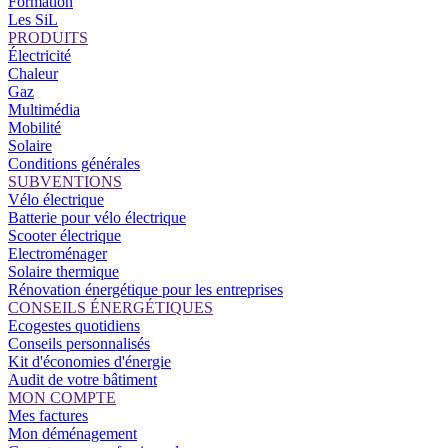
Formation
Les SiL
PRODUITS
Électricité
Chaleur
Gaz
Multimédia
Mobilité
Solaire
Conditions générales
SUBVENTIONS
Vélo électrique
Batterie pour vélo électrique
Scooter électrique
Electroménager
Solaire thermique
Rénovation énergétique pour les entreprises
CONSEILS ÉNERGÉTIQUES
Ecogestes quotidiens
Conseils personnalisés
Kit d'économies d'énergie
Audit de votre bâtiment
MON COMPTE
Mes factures
Mon déménagement