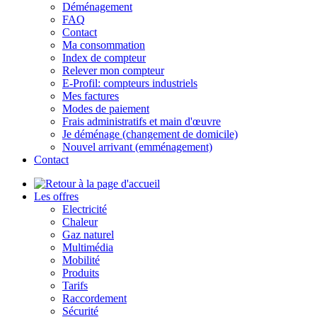
Déménagement
FAQ
Contact
Ma consommation
Index de compteur
Relever mon compteur
E-Profil: compteurs industriels
Mes factures
Modes de paiement
Frais administratifs et main d'œuvre
Je déménage (changement de domicile)
Nouvel arrivant (emménagement)
Contact
Les offres
Electricité
Chaleur
Gaz naturel
Multimédia
Mobilité
Produits
Tarifs
Raccordement
Sécurité