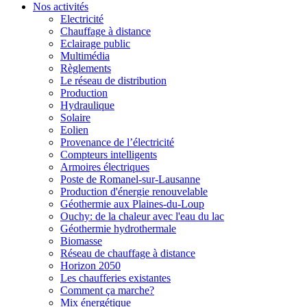
Nos activités
Electricité
Chauffage à distance
Eclairage public
Multimédia
Règlements
Le réseau de distribution
Production
Hydraulique
Solaire
Eolien
Provenance de l’électricité
Compteurs intelligents
Armoires électriques
Poste de Romanel-sur-Lausanne
Production d'énergie renouvelable
Géothermie aux Plaines-du-Loup
Ouchy: de la chaleur avec l'eau du lac
Géothermie hydrothermale
Biomasse
Réseau de chauffage à distance
Horizon 2050
Les chaufferies existantes
Comment ça marche?
Mix énergétique