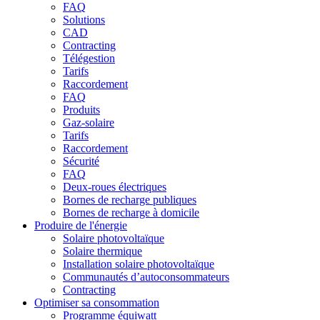
FAQ
Solutions
CAD
Contracting
Télégestion
Tarifs
Raccordement
FAQ
Produits
Gaz-solaire
Tarifs
Raccordement
Sécurité
FAQ
Deux-roues électriques
Bornes de recharge publiques
Bornes de recharge à domicile
Produire de l'énergie
Solaire photovoltaïque
Solaire thermique
Installation solaire photovoltaïque
Communautés d’autoconsommateurs
Contracting
Optimiser sa consommation
Programme équiwatt