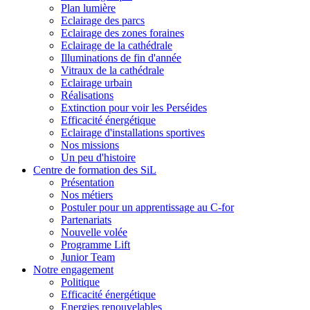
Plan lumière
Eclairage des parcs
Eclairage des zones foraines
Eclairage de la cathédrale
Illuminations de fin d'année
Vitraux de la cathédrale
Eclairage urbain
Réalisations
Extinction pour voir les Perséides
Efficacité énergétique
Eclairage d'installations sportives
Nos missions
Un peu d'histoire
Centre de formation des SiL
Présentation
Nos métiers
Postuler pour un apprentissage au C-for
Partenariats
Nouvelle volée
Programme Lift
Junior Team
Notre engagement
Politique
Efficacité énergétique
Energies renouvelables