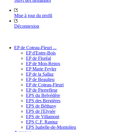
Suivi des demandes
Mise à jour du profil
Déconnexion
EP de Coteau-Fleuri ...
EP d'Entre-Bois
EP de Floréal
EP de Mon-Repos
EP Marie Feyler
EP de la Sallaz
EP de Beaulieu
EP de Coteau-Fleuri
EP de Pierrefleur
EPS du Belvédère
EPS des Bergières
EPS de Béthusy
EPS de l'Elysée
EPS de Villamont
EPS C.F. Ramuz
EPS Isabelle-de-Montolieu