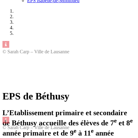
EPS Isabelle-de-Montolieu
© Sarah Carp – Ville de Lausanne
EPS de Béthusy
L’Etablissement primaire et secondaire
e
e
de Béthusy accueille des élèves de 7
et 8
© Sarah Carp – Ville de Lausanne
e
e
année primaire et de 9
à 11
année