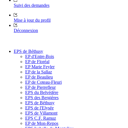
Suivi des demandes
Mise à jour du profil
Déconnexion
EPS de Béthusy
EP d'Entre-Bois
EP de Floréal
EP Marie Feyler
EP de la Sallaz
EP de Beaulieu
EP de Coteau-Fleuri
EP de Pierrefleur
EPS du Belvédère
EPS des Bergières
EPS de Béthusy
EPS de l'Elysée
EPS de Villamont
EPS C.F. Ramuz
EP de Mon-Repos