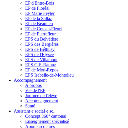
EP d'Entre-Bois
EP de Floréal
EP Marie Feyler
EP de la Sallaz
EP de Beaulieu
EP de Coteau-Fleuri
EP de Pierrefleur
EPS du Belvédère
EPS des Bergières
EPS de Béthusy
EPS de l'Elysée
EPS de Villamont
EPS C.F. Ramuz
EP de Mon-Repos
EPS Isabelle-de-Montolieu
Accompagnement
A propos
Vie de l'EP
Journée de l'élève
Accompagnement
Santé
Assistant·e social·e sc...
Concept 360° cantonal
Enseignement spécialisé
Appuis scolaires