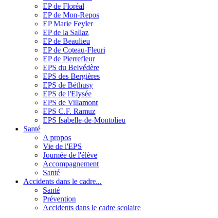
EP de Floréal
EP de Mon-Repos
EP Marie Feyler
EP de la Sallaz
EP de Beaulieu
EP de Coteau-Fleuri
EP de Pierrefleur
EPS du Belvédère
EPS des Bergières
EPS de Béthusy
EPS de l'Elysée
EPS de Villamont
EPS C.F. Ramuz
EPS Isabelle-de-Montolieu
Santé
A propos
Vie de l'EPS
Journée de l'élève
Accompagnement
Santé
Accidents dans le cadre...
Santé
Prévention
Accidents dans le cadre scolaire