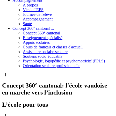
Accompagnement
A propos
Vie de l'EPS
Journée de l'élève
Accompagnement
Santé
Concept 360° cantonal ...
Concept 360° cantonal
Enseignement spécialisé
Appuis scolaires
Cours de français et classes d'accueil
Assistant·e social·e scolaire
Soutiens socio-éducatifs
Psychologie, logopédie et psychomotricité (PPLS)
Orientation scolaire professionnelle
--]
Concept 360° cantonal: l'école vaudoise
en marche vers l’inclusion
L’école pour tous
--]