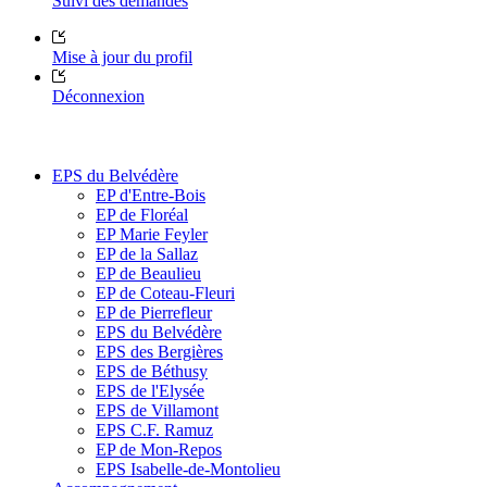
Suivi des demandes
Mise à jour du profil
Déconnexion
EPS du Belvédère
EP d'Entre-Bois
EP de Floréal
EP Marie Feyler
EP de la Sallaz
EP de Beaulieu
EP de Coteau-Fleuri
EP de Pierrefleur
EPS du Belvédère
EPS des Bergières
EPS de Béthusy
EPS de l'Elysée
EPS de Villamont
EPS C.F. Ramuz
EP de Mon-Repos
EPS Isabelle-de-Montolieu