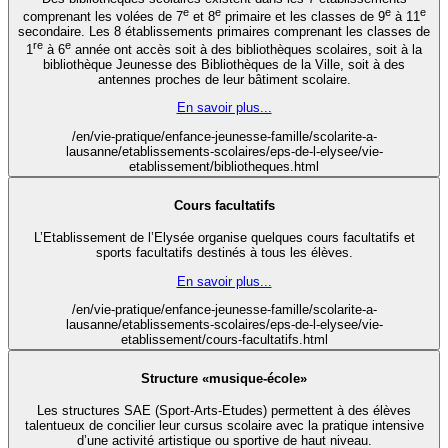
e
e
e
e
comprenant les volées de 7
et 8
primaire et les classes de 9
à 11
secondaire. Les 8 établissements primaires comprenant les classes de
re
e
1
à 6
année ont accès soit à des bibliothèques scolaires, soit à la
bibliothèque Jeunesse des Bibliothèques de la Ville, soit à des
antennes proches de leur bâtiment scolaire.
En savoir plus...
/en/vie-pratique/enfance-jeunesse-famille/scolarite-a-
lausanne/etablissements-scolaires/eps-de-l-elysee/vie-
etablissement/bibliotheques.html
Cours facultatifs
L’Etablissement de l’Elysée organise quelques cours facultatifs et
sports facultatifs destinés à tous les élèves.
En savoir plus...
/en/vie-pratique/enfance-jeunesse-famille/scolarite-a-
lausanne/etablissements-scolaires/eps-de-l-elysee/vie-
etablissement/cours-facultatifs.html
Structure «musique-école»
Les structures SAE (Sport-Arts-Etudes) permettent à des élèves
talentueux de concilier leur cursus scolaire avec la pratique intensive
d’une activité artistique ou sportive de haut niveau.