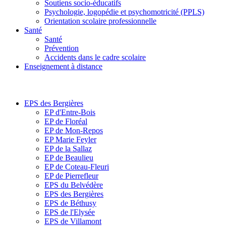
Soutiens socio-éducatifs
Psychologie, logopédie et psychomotricité (PPLS)
Orientation scolaire professionnelle
Santé
Santé
Prévention
Accidents dans le cadre scolaire
Enseignement à distance
EPS des Bergières
EP d'Entre-Bois
EP de Floréal
EP de Mon-Repos
EP Marie Feyler
EP de la Sallaz
EP de Beaulieu
EP de Coteau-Fleuri
EP de Pierrefleur
EPS du Belvédère
EPS des Bergières
EPS de Béthusy
EPS de l'Elysée
EPS de Villamont