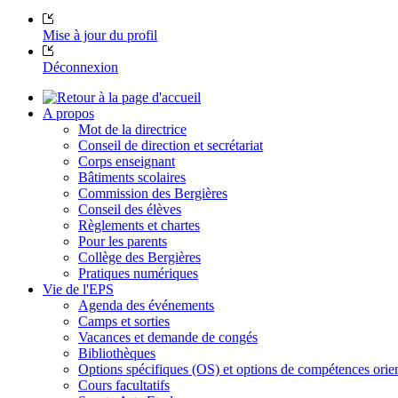
Mise à jour du profil
Déconnexion
A propos
Mot de la directrice
Conseil de direction et secrétariat
Corps enseignant
Bâtiments scolaires
Commission des Bergières
Conseil des élèves
Règlements et chartes
Pour les parents
Collège des Bergières
Pratiques numériques
Vie de l'EPS
Agenda des événements
Camps et sorties
Vacances et demande de congés
Bibliothèques
Options spécifiques (OS) et options de compétences ori
Cours facultatifs