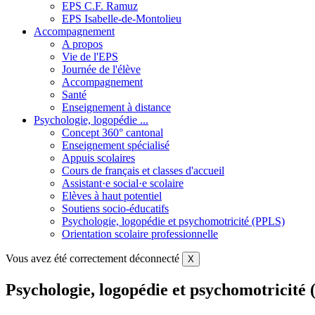
EPS C.F. Ramuz
EPS Isabelle-de-Montolieu
Accompagnement
A propos
Vie de l'EPS
Journée de l'élève
Accompagnement
Santé
Enseignement à distance
Psychologie, logopédie ...
Concept 360° cantonal
Enseignement spécialisé
Appuis scolaires
Cours de français et classes d'accueil
Assistant·e social·e scolaire
Elèves à haut potentiel
Soutiens socio-éducatifs
Psychologie, logopédie et psychomotricité (PPLS)
Orientation scolaire professionnelle
Vous avez été correctement déconnecté
X
Psychologie, logopédie et psychomotricité