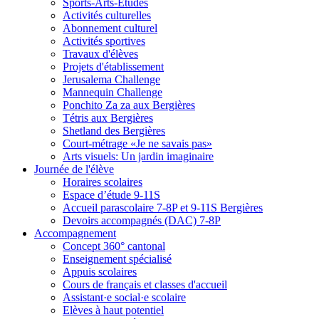
Sports-Arts-Etudes
Activités culturelles
Abonnement culturel
Activités sportives
Travaux d'élèves
Projets d'établissement
Jerusalema Challenge
Mannequin Challenge
Ponchito Za za aux Bergières
Tétris aux Bergières
Shetland des Bergières
Court-métrage «Je ne savais pas»
Arts visuels: Un jardin imaginaire
Journée de l'élève
Horaires scolaires
Espace d’étude 9-11S
Accueil parascolaire 7-8P et 9-11S Bergières
Devoirs accompagnés (DAC) 7-8P
Accompagnement
Concept 360° cantonal
Enseignement spécialisé
Appuis scolaires
Cours de français et classes d'accueil
Assistant·e social·e scolaire
Elèves à haut potentiel