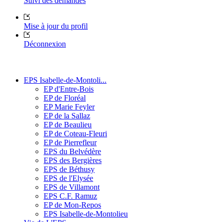
Suivi des demandes
Mise à jour du profil
Déconnexion
EPS Isabelle-de-Montoli...
EP d'Entre-Bois
EP de Floréal
EP Marie Feyler
EP de la Sallaz
EP de Beaulieu
EP de Coteau-Fleuri
EP de Pierrefleur
EPS du Belvédère
EPS des Bergières
EPS de Béthusy
EPS de l'Elysée
EPS de Villamont
EPS C.F. Ramuz
EP de Mon-Repos
EPS Isabelle-de-Montolieu