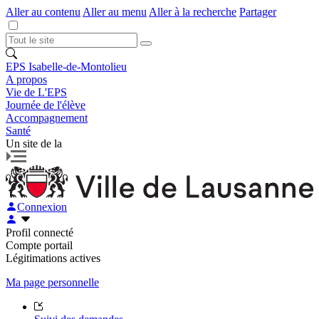
Aller au contenu
Aller au menu
Aller à la recherche
Partager
EPS Isabelle-de-Montolieu
A propos
Vie de L'EPS
Journée de l'élève
Accompagnement
Santé
Un site de la
Connexion
Profil connecté
Compte portail
Légitimations actives
Ma page personnelle