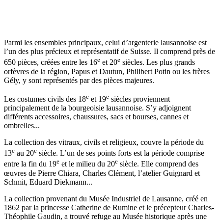
Parmi les ensembles principaux, celui d’argenterie lausannoise est
l’un des plus précieux et représentatif de Suisse. Il comprend près de
e
e
650 pièces, créées entre les 16
et 20
siècles. Les plus grands
orfèvres de la région, Papus et Dautun, Philibert Potin ou les frères
Gély, y sont représentés par des pièces majeures.
e
e
Les costumes civils des 18
et 19
siècles proviennent
principalement de la bourgeoisie lausannoise. S’y adjoignent
différents accessoires, chaussures, sacs et bourses, cannes et
ombrelles...
La collection des vitraux, civils et religieux, couvre la période du
e
e
13
au 20
siècle. L’un de ses points forts est la période comprise
e
e
entre la fin du 19
et le milieu du 20
siècle. Elle comprend des
œuvres de Pierre Chiara, Charles Clément, l’atelier Guignard et
Schmit, Eduard Diekmann...
La collection provenant du Musée Industriel de Lausanne, créé en
1862 par la princesse Catherine de Rumine et le précepteur Charles-
Théophile Gaudin, a trouvé refuge au Musée historique après une