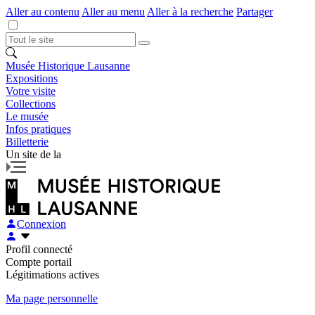
Aller au contenu
Aller au menu
Aller à la recherche
Partager
Musée Historique Lausanne
Expositions
Votre visite
Collections
Le musée
Infos pratiques
Billetterie
Un site de la
Connexion
Profil connecté
Compte portail
Légitimations actives
Ma page personnelle