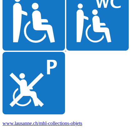
www.lausanne.ch
/mhl-collections-objets