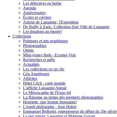
Les détectives en herbe
Agenda
Anniversaires
Écoles et crèches
Autour de Lausanne, l'Exposition
De Bailly à Zaric. Collection d'art Ville de Lausanne
Les doudous au musée!
Collections
Peintures et arts graphiques
Photographies
Objets
Mini-visites flash - Ecouter-Voir
Recherches et prêts
Actualités
Les collections en un clic
Géa Augsbourg
Affiches
Hôtel Cécil - carte postale
L'affiche Lausanne-Signal
Le Mésoscaphe de l'Expo 64
La Riponne au temps des premiers photographes
Henriette, une femme étonnante!
L'esprit philosophe - Jean Huber
Emmanuel Bellorini, entrepreneur du début du 20e siècle
Le pur amour, Lausanne et Madame Guyon