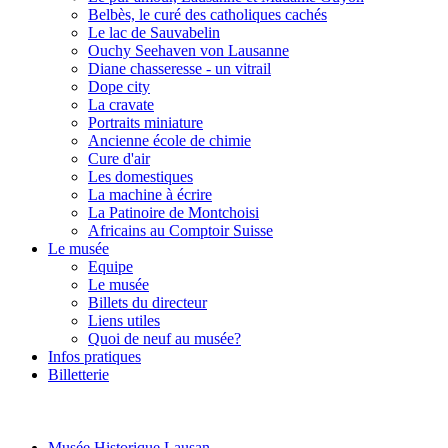
Belbès, le curé des catholiques cachés
Le lac de Sauvabelin
Ouchy Seehaven von Lausanne
Diane chasseresse - un vitrail
Dope city
La cravate
Portraits miniature
Ancienne école de chimie
Cure d'air
Les domestiques
La machine à écrire
La Patinoire de Montchoisi
Africains au Comptoir Suisse
Le musée
Equipe
Le musée
Billets du directeur
Liens utiles
Quoi de neuf au musée?
Infos pratiques
Billetterie
Musée Historique Lausan...