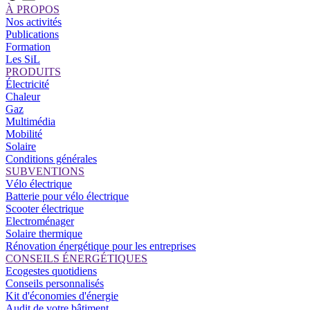
À PROPOS
Nos activités
Publications
Formation
Les SiL
PRODUITS
Électricité
Chaleur
Gaz
Multimédia
Mobilité
Solaire
Conditions générales
SUBVENTIONS
Vélo électrique
Batterie pour vélo électrique
Scooter électrique
Electroménager
Solaire thermique
Rénovation énergétique pour les entreprises
CONSEILS ÉNERGÉTIQUES
Ecogestes quotidiens
Conseils personnalisés
Kit d'économies d'énergie
Audit de votre bâtiment