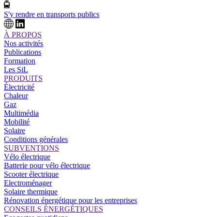
S'y rendre en transports publics
À PROPOS
Nos activités
Publications
Formation
Les SiL
PRODUITS
Électricité
Chaleur
Gaz
Multimédia
Mobilité
Solaire
Conditions générales
SUBVENTIONS
Vélo électrique
Batterie pour vélo électrique
Scooter électrique
Electroménager
Solaire thermique
Rénovation énergétique pour les entreprises
CONSEILS ÉNERGÉTIQUES