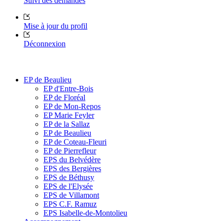
Suivi des demandes
Mise à jour du profil
Déconnexion
EP de Beaulieu
EP d'Entre-Bois
EP de Floréal
EP de Mon-Repos
EP Marie Feyler
EP de la Sallaz
EP de Beaulieu
EP de Coteau-Fleuri
EP de Pierrefleur
EPS du Belvédère
EPS des Bergières
EPS de Béthusy
EPS de l'Elysée
EPS de Villamont
EPS C.F. Ramuz
EPS Isabelle-de-Montolieu