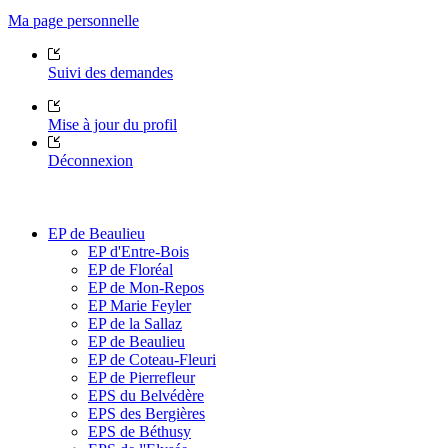
Ma page personnelle
Suivi des demandes
Mise à jour du profil
Déconnexion
EP de Beaulieu
EP d'Entre-Bois
EP de Floréal
EP de Mon-Repos
EP Marie Feyler
EP de la Sallaz
EP de Beaulieu
EP de Coteau-Fleuri
EP de Pierrefleur
EPS du Belvédère
EPS des Bergières
EPS de Béthusy