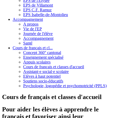
EPS de l'Elysée
EPS de Villamont
EPS C.F. Ramuz
EPS Isabelle-de-Montolieu
Accompagnement
A propos
Vie de l'EP
Journée de l'élève
Accompagnement
Santé
Cours de français et cl...
Concept 360° cantonal
Enseignement spécialisé
Appuis scolaires
Cours de français et classes d'accueil
Assistant·e social·e scolaire
Elèves à haut potentiel
Soutiens socio-éducatifs
Psychologie, logopédie et psychomotricité (PPLS)
Cours de français et classes d'accueil
Pour aider les élèves à apprendre le
français et favoriser ainsi leur