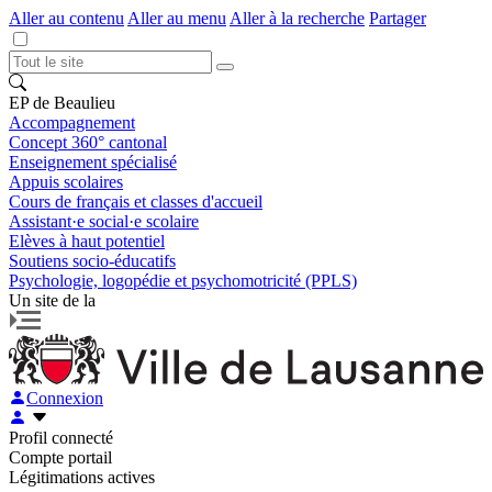
Aller au contenu
Aller au menu
Aller à la recherche
Partager
EP de Beaulieu
Accompagnement
Concept 360° cantonal
Enseignement spécialisé
Appuis scolaires
Cours de français et classes d'accueil
Assistant·e social·e scolaire
Elèves à haut potentiel
Soutiens socio-éducatifs
Psychologie, logopédie et psychomotricité (PPLS)
Un site de la
Connexion
Profil connecté
Compte portail
Légitimations actives