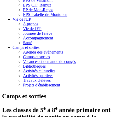
EPS de Villamont
EPS C.F. Ramuz
EP de Mon-Repos
EPS Isabelle-de-Montolieu
Vie de l'EP
A propos
Vie de l'EP
Journée de l'élève
Accompagnement
Santé
Camps et sorties
Agenda des événements
Camps et sorties
Vacances et demande de congés
Bibliothèques
Activités culturelles
Activités sportives
Travaux d'élèves
Projets d'établissement
Camps et sorties
e
e
Les classes de 5
à 8
année primaire ont
la possibilité de partir en camp à la