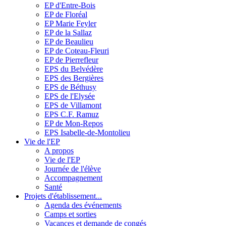
EP d'Entre-Bois
EP de Floréal
EP Marie Feyler
EP de la Sallaz
EP de Beaulieu
EP de Coteau-Fleuri
EP de Pierrefleur
EPS du Belvédère
EPS des Bergières
EPS de Béthusy
EPS de l'Elysée
EPS de Villamont
EPS C.F. Ramuz
EP de Mon-Repos
EPS Isabelle-de-Montolieu
Vie de l'EP
A propos
Vie de l'EP
Journée de l'élève
Accompagnement
Santé
Projets d'établissement...
Agenda des événements
Camps et sorties
Vacances et demande de congés