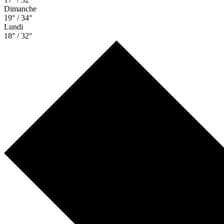
Dimanche
19° / 34°
Lundi
18° / 32°