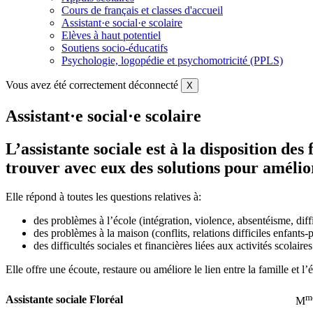
Cours de français et classes d'accueil
Assistant·e social·e scolaire
Elèves à haut potentiel
Soutiens socio-éducatifs
Psychologie, logopédie et psychomotricité (PPLS)
Vous avez été correctement déconnecté
X
Assistant·e social·e scolaire
L’assistante sociale est à la disposition des
trouver avec eux des solutions pour améliore
Elle répond à toutes les questions relatives à:
des problèmes à l’école (intégration, violence, absentéisme, diffic
des problèmes à la maison (conflits, relations difficiles enfants-p
des difficultés sociales et financières liées aux activités scolaires
Elle offre une écoute, restaure ou améliore le lien entre la famille et l’
m
Assistante sociale
Floréal
M