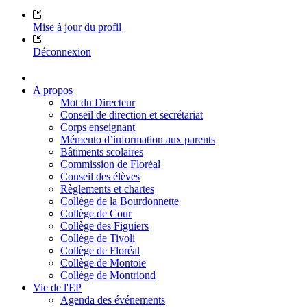
Mise à jour du profil
Déconnexion
A propos
Mot du Directeur
Conseil de direction et secrétariat
Corps enseignant
Mémento d’information aux parents
Bâtiments scolaires
Commission de Floréal
Conseil des élèves
Règlements et chartes
Collège de la Bourdonnette
Collège de Cour
Collège des Figuiers
Collège de Tivoli
Collège de Floréal
Collège de Montoie
Collège de Montriond
Vie de l'EP
Agenda des événements