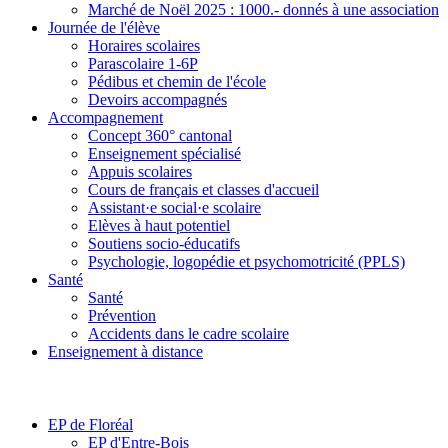
Marché de Noël 2025 : 1000.- donnés à une association
Journée de l'élève
Horaires scolaires
Parascolaire 1-6P
Pédibus et chemin de l'école
Devoirs accompagnés
Accompagnement
Concept 360° cantonal
Enseignement spécialisé
Appuis scolaires
Cours de français et classes d'accueil
Assistant·e social·e scolaire
Elèves à haut potentiel
Soutiens socio-éducatifs
Psychologie, logopédie et psychomotricité (PPLS)
Santé
Santé
Prévention
Accidents dans le cadre scolaire
Enseignement à distance
EP de Floréal
EP d'Entre-Bois