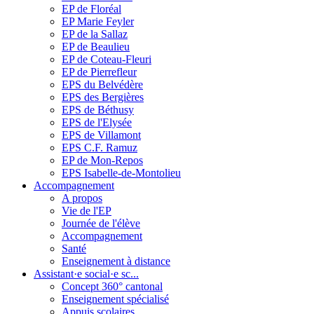
EP de Floréal
EP Marie Feyler
EP de la Sallaz
EP de Beaulieu
EP de Coteau-Fleuri
EP de Pierrefleur
EPS du Belvédère
EPS des Bergières
EPS de Béthusy
EPS de l'Elysée
EPS de Villamont
EPS C.F. Ramuz
EP de Mon-Repos
EPS Isabelle-de-Montolieu
Accompagnement
A propos
Vie de l'EP
Journée de l'élève
Accompagnement
Santé
Enseignement à distance
Assistant·e social·e sc...
Concept 360° cantonal
Enseignement spécialisé
Appuis scolaires