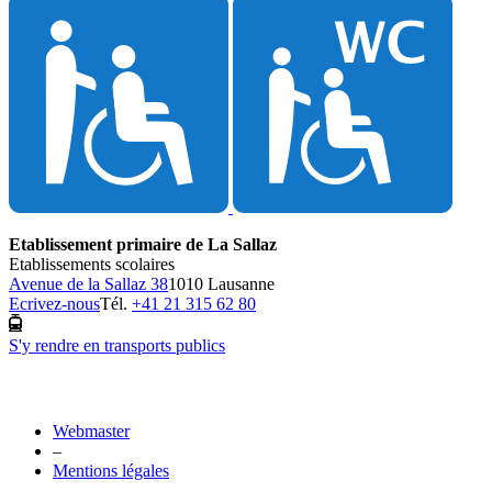
Etablissement primaire de La Sallaz
Etablissements scolaires
Avenue de la Sallaz 38
1010 Lausanne
Ecrivez-nous
Tél.
+41 21 315 62 80
S'y rendre en transports publics
Webmaster
–
Mentions légales