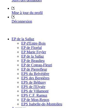
Suivi des demandes
Mise à jour du profil
Déconnexion
EP de la Sallaz
EP d'Entre-Bois
EP de Floréal
EP Marie Feyler
EP de la Sallaz
EP de Beaulieu
EP de Coteau-Fleuri
EP de Pierrefleur
EPS du Belvédère
EPS des Bergières
EPS de Béthusy
EPS de l'Elysée
EPS de Villamont
EPS C.F. Ramuz
EP de Mon-Repos
EPS Isabelle-de-Montolieu