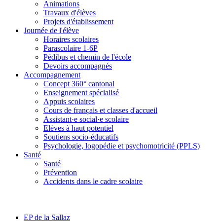
Animations
Travaux d'élèves
Projets d'établissement
Journée de l'élève
Horaires scolaires
Parascolaire 1-6P
Pédibus et chemin de l'école
Devoirs accompagnés
Accompagnement
Concept 360° cantonal
Enseignement spécialisé
Appuis scolaires
Cours de français et classes d'accueil
Assistant·e social·e scolaire
Elèves à haut potentiel
Soutiens socio-éducatifs
Psychologie, logopédie et psychomotricité (PPLS)
Santé
Santé
Prévention
Accidents dans le cadre scolaire
EP de la Sallaz