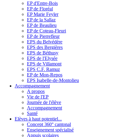
EP d'Entre-Bois
EP de Floréal
EP Marie Feyler
EP de la Sallaz
EP de Beaulieu
EP de Coteau-Fleuri
EP de Pierrefleur
EPS du Belvédère
EPS des Bergières
EPS de Béthusy
EPS de l'Elysée
EPS de Villamont
EPS C.F. Ramuz
EP de Mon-Repos
EPS Isabelle-de-Montolieu
Accompagnement
A propos
Vie de l'EP
Journée de l'élève
Accompagnement
Santé
Elèves à haut potentiel...
Concept 360° cantonal
Enseignement spécialisé
Appuis scolaires