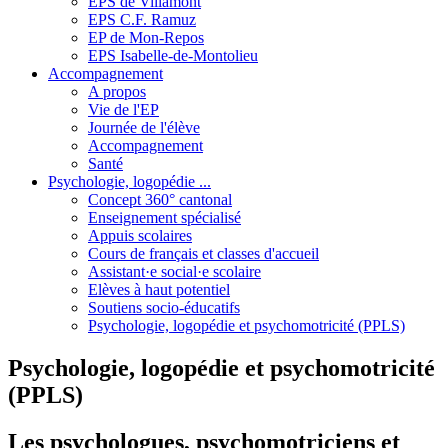
EPS de Villamont
EPS C.F. Ramuz
EP de Mon-Repos
EPS Isabelle-de-Montolieu
Accompagnement
A propos
Vie de l'EP
Journée de l'élève
Accompagnement
Santé
Psychologie, logopédie ...
Concept 360° cantonal
Enseignement spécialisé
Appuis scolaires
Cours de français et classes d'accueil
Assistant·e social·e scolaire
Elèves à haut potentiel
Soutiens socio-éducatifs
Psychologie, logopédie et psychomotricité (PPLS)
Psychologie, logopédie et psychomotricité
(PPLS)
Les psychologues, psychomotriciens et