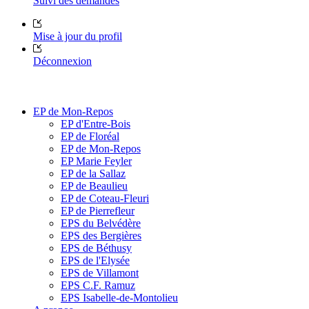
Suivi des demandes
Mise à jour du profil
Déconnexion
EP de Mon-Repos
EP d'Entre-Bois
EP de Floréal
EP de Mon-Repos
EP Marie Feyler
EP de la Sallaz
EP de Beaulieu
EP de Coteau-Fleuri
EP de Pierrefleur
EPS du Belvédère
EPS des Bergières
EPS de Béthusy
EPS de l'Elysée
EPS de Villamont
EPS C.F. Ramuz
EPS Isabelle-de-Montolieu