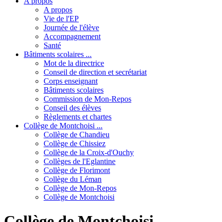
A propos
A propos
Vie de l'EP
Journée de l'élève
Accompagnement
Santé
Bâtiments scolaires ...
Mot de la directrice
Conseil de direction et secrétariat
Corps enseignant
Bâtiments scolaires
Commission de Mon-Repos
Conseil des élèves
Règlements et chartes
Collège de Montchoisi ...
Collège de Chandieu
Collège de Chissiez
Collège de la Croix-d'Ouchy
Collèges de l'Eglantine
Collège de Florimont
Collège du Léman
Collège de Mon-Repos
Collège de Montchoisi
Collège de Montchoisi