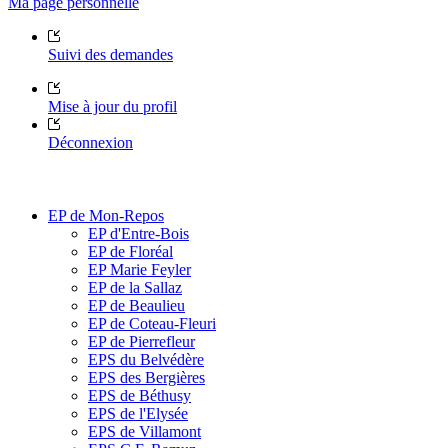
Ma page personnelle
Suivi des demandes
Mise à jour du profil
Déconnexion
EP de Mon-Repos
EP d'Entre-Bois
EP de Floréal
EP Marie Feyler
EP de la Sallaz
EP de Beaulieu
EP de Coteau-Fleuri
EP de Pierrefleur
EPS du Belvédère
EPS des Bergières
EPS de Béthusy
EPS de l'Elysée
EPS de Villamont