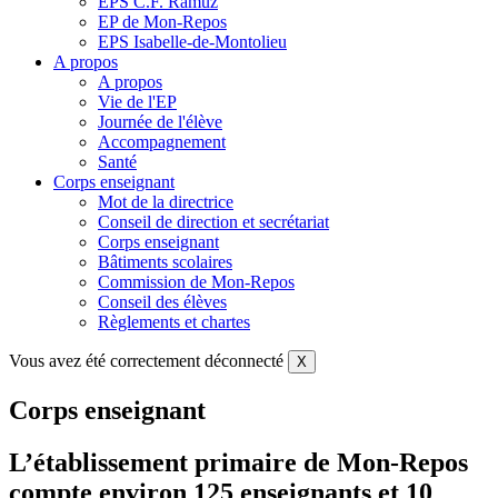
EPS C.F. Ramuz
EP de Mon-Repos
EPS Isabelle-de-Montolieu
A propos
A propos
Vie de l'EP
Journée de l'élève
Accompagnement
Santé
Corps enseignant
Mot de la directrice
Conseil de direction et secrétariat
Corps enseignant
Bâtiments scolaires
Commission de Mon-Repos
Conseil des élèves
Règlements et chartes
Vous avez été correctement déconnecté
X
Corps enseignant
L’établissement primaire de Mon-Repos
compte environ 125 enseignants et 10