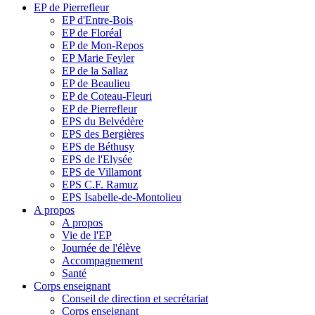
EP de Pierrefleur
EP d'Entre-Bois
EP de Floréal
EP de Mon-Repos
EP Marie Feyler
EP de la Sallaz
EP de Beaulieu
EP de Coteau-Fleuri
EP de Pierrefleur
EPS du Belvédère
EPS des Bergières
EPS de Béthusy
EPS de l'Elysée
EPS de Villamont
EPS C.F. Ramuz
EPS Isabelle-de-Montolieu
A propos
A propos
Vie de l'EP
Journée de l'élève
Accompagnement
Santé
Corps enseignant
Conseil de direction et secrétariat
Corps enseignant