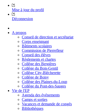
Mise à jour du profil
Déconnexion
A propos
Conseil de direction et secrétariat
Corps enseignant
Bâtiments scolaires
Commission de Pierrefleur
Conseil des élèves
Règlements et chartes
Collège des Bergières
Collège du Bois-Gentil
Collège City-Blécherette
Collège de Boisy
Collège des Plaines-du-Loup
Collège du Pont-des-Sauges
Vie de l'EP
Agenda des événements
Camps et sorties
Vacances et demande de congés
Bibliothèques