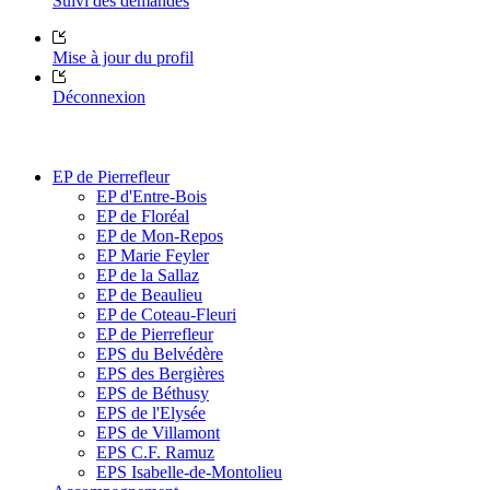
Suivi des demandes
Mise à jour du profil
Déconnexion
EP de Pierrefleur
EP d'Entre-Bois
EP de Floréal
EP de Mon-Repos
EP Marie Feyler
EP de la Sallaz
EP de Beaulieu
EP de Coteau-Fleuri
EP de Pierrefleur
EPS du Belvédère
EPS des Bergières
EPS de Béthusy
EPS de l'Elysée
EPS de Villamont
EPS C.F. Ramuz
EPS Isabelle-de-Montolieu