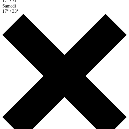
17° / 31°
Samedi
17° / 33°