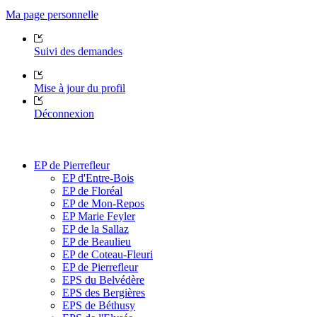
Ma page personnelle
Suivi des demandes
Mise à jour du profil
Déconnexion
EP de Pierrefleur
EP d'Entre-Bois
EP de Floréal
EP de Mon-Repos
EP Marie Feyler
EP de la Sallaz
EP de Beaulieu
EP de Coteau-Fleuri
EP de Pierrefleur
EPS du Belvédère
EPS des Bergières
EPS de Béthusy