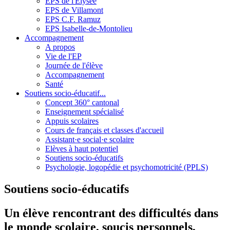
EPS de l'Elysée
EPS de Villamont
EPS C.F. Ramuz
EPS Isabelle-de-Montolieu
Accompagnement
A propos
Vie de l'EP
Journée de l'élève
Accompagnement
Santé
Soutiens socio-éducatif...
Concept 360° cantonal
Enseignement spécialisé
Appuis scolaires
Cours de français et classes d'accueil
Assistant·e social·e scolaire
Elèves à haut potentiel
Soutiens socio-éducatifs
Psychologie, logopédie et psychomotricité (PPLS)
Soutiens socio-éducatifs
Un élève rencontrant des difficultés dans
le monde scolaire, soucis personnels,