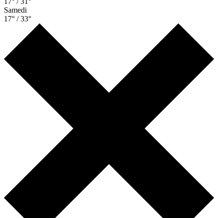
17° / 31°
Samedi
17° / 33°