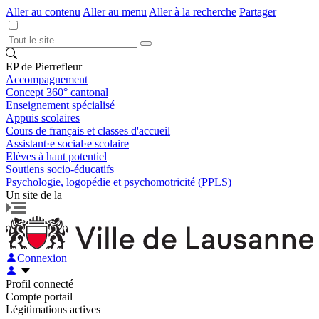
Aller au contenu
Aller au menu
Aller à la recherche
Partager
EP de Pierrefleur
Accompagnement
Concept 360° cantonal
Enseignement spécialisé
Appuis scolaires
Cours de français et classes d'accueil
Assistant·e social·e scolaire
Elèves à haut potentiel
Soutiens socio-éducatifs
Psychologie, logopédie et psychomotricité (PPLS)
Un site de la
Connexion
Profil connecté
Compte portail
Légitimations actives