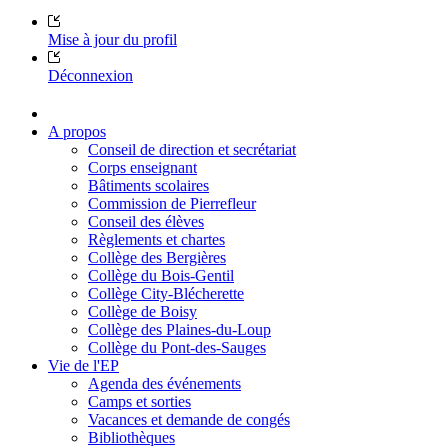
Mise à jour du profil
Déconnexion
A propos
Conseil de direction et secrétariat
Corps enseignant
Bâtiments scolaires
Commission de Pierrefleur
Conseil des élèves
Règlements et chartes
Collège des Bergières
Collège du Bois-Gentil
Collège City-Blécherette
Collège de Boisy
Collège des Plaines-du-Loup
Collège du Pont-des-Sauges
Vie de l'EP
Agenda des événements
Camps et sorties
Vacances et demande de congés
Bibliothèques