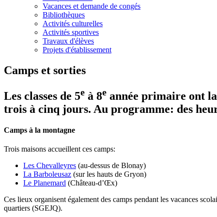
Vacances et demande de congés
Bibliothèques
Activités culturelles
Activités sportives
Travaux d'élèves
Projets d'établissement
Camps et sorties
e
e
Les classes de 5
à 8
année primaire ont la 
trois à cinq jours. Au programme: des heur
Camps à la montagne
Trois maisons accueillent ces camps:
Les Chevalleyres
(au-dessus de Blonay)
La Barboleusaz
(sur les hauts de Gryon)
Le Planemard
(Château-d’Œx)
Ces lieux organisent également des camps pendant les vacances scolaire
quartiers (SGEJQ).