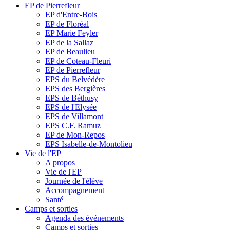
EP de Pierrefleur
EP d'Entre-Bois
EP de Floréal
EP Marie Feyler
EP de la Sallaz
EP de Beaulieu
EP de Coteau-Fleuri
EP de Pierrefleur
EPS du Belvédère
EPS des Bergières
EPS de Béthusy
EPS de l'Elysée
EPS de Villamont
EPS C.F. Ramuz
EP de Mon-Repos
EPS Isabelle-de-Montolieu
Vie de l'EP
A propos
Vie de l'EP
Journée de l'élève
Accompagnement
Santé
Camps et sorties
Agenda des événements
Camps et sorties