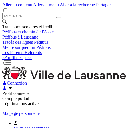
Aller au contenu
Aller au menu
Aller à la recherche
Partager
Transports scolaires et Pédibus
Pédibus et chemin de l’école
Pédibus à Lausanne
Tracés des lignes Pédibus
Mettre sur pied un Pédibus
Les Parents-Référents
«Au fil des pas»
Connexion
Profil connecté
Compte portail
Légitimations actives
Ma page personnelle