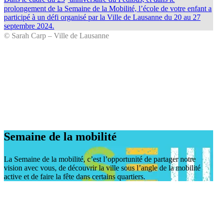
prolongement de la Semaine de la Mobilité, l’école de votre enfant a
participé à un défi organisé par la Ville de Lausanne du 20 au 27
septembre 2024.
© Sarah Carp – Ville de Lausanne
Semaine de la mobilité
Previous
Next
La Semaine de la mobilité, c’est l’opportunité de partager notre
vision avec vous, de découvrir la ville sous l’angle de la mobilité
active et de faire la fête dans certains quartiers.