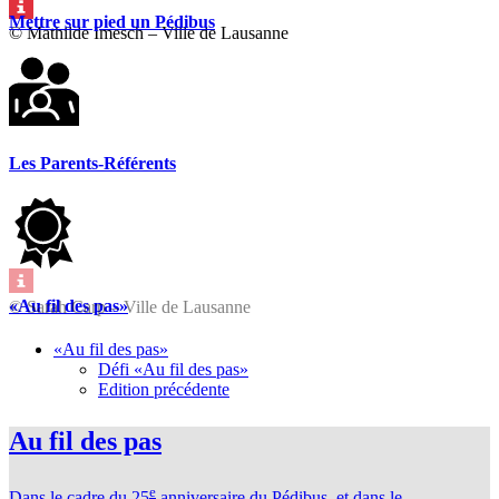
Mettre sur pied un Pédibus
© Mathilde Imesch – Ville de Lausanne
Les Parents-Référents
«Au fil des pas»
© Sarah Carp – Ville de Lausanne
«Au fil des pas»
Défi «Au fil des pas»
Edition précédente
Au fil des pas
e
Dans le cadre du 25
anniversaire du Pédibus, et dans le