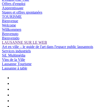
Offres d'emploi
Apprentissage
Stages et offres spontanées
TOURISME
Bienvenue
Welcome
Willkommen
Benvenuto
Bienvenido
LAUSANNE SUR LE WEB
Art en ville – le guide de l'art dans l'espace public lausannois
Services industriels
SiL Multimédia
Vins de la Ville
Lausanne Tourisme
Lausanne à table