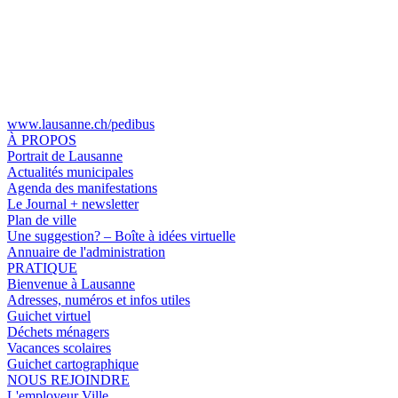
www.lausanne.ch
/pedibus
À PROPOS
Portrait de Lausanne
Actualités municipales
Agenda des manifestations
Le Journal + newsletter
Plan de ville
Une suggestion? – Boîte à idées virtuelle
Annuaire de l'administration
PRATIQUE
Bienvenue à Lausanne
Adresses, numéros et infos utiles
Guichet virtuel
Déchets ménagers
Vacances scolaires
Guichet cartographique
NOUS REJOINDRE
L'employeur Ville