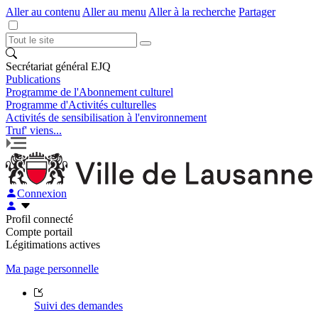
Aller au contenu
Aller au menu
Aller à la recherche
Partager
Secrétariat général EJQ
Publications
Programme de l'Abonnement culturel
Programme d'Activités culturelles
Activités de sensibilisation à l'environnement
Truf' viens...
Connexion
Profil connecté
Compte portail
Légitimations actives
Ma page personnelle
Suivi des demandes