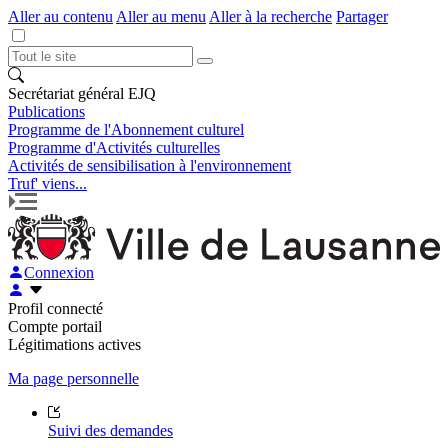
Aller au contenu
Aller au menu
Aller à la recherche
Partager
Secrétariat général EJQ
Publications
Programme de l'Abonnement culturel
Programme d'Activités culturelles
Activités de sensibilisation à l'environnement
Truf' viens...
Connexion
Profil connecté
Compte portail
Légitimations actives
Ma page personnelle
Suivi des demandes