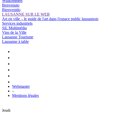
Willkommen
Benvenuto
Bienvenido
LAUSANNE SUR LE WEB
Art en ville – le guide de l'art dans l'espace public lausannois
Services industriels
SiL Multimédia
Vins de la Ville
Lausanne Tourisme
Lausanne à table
Webmaster
–
Mentions légales
Jeudi