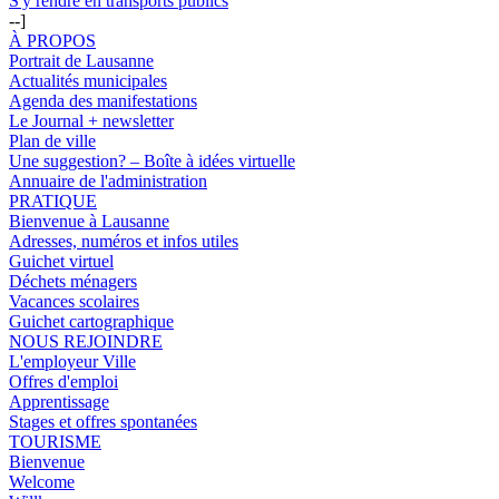
S'y rendre en transports publics
--]
À PROPOS
Portrait de Lausanne
Actualités municipales
Agenda des manifestations
Le Journal + newsletter
Plan de ville
Une suggestion? – Boîte à idées virtuelle
Annuaire de l'administration
PRATIQUE
Bienvenue à Lausanne
Adresses, numéros et infos utiles
Guichet virtuel
Déchets ménagers
Vacances scolaires
Guichet cartographique
NOUS REJOINDRE
L'employeur Ville
Offres d'emploi
Apprentissage
Stages et offres spontanées
TOURISME
Bienvenue
Welcome